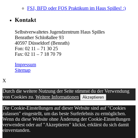
FSJ, BFD oder FOS Praktikum im Haus Spilles! :)
Kontakt
Selbstverwaltetes Jugendzentrum Haus Spilles
Benrather Schloßallee 93
40597 Düsseldorf (Benrath)
Fon: 02 11 – 71 30 25
Fax: 02 11 – 7 18 70 79
Impressum
Sitemap
X
Durch die weitere Nutzung der Seite stimmst du der Verwendung
von Cookies zu.
Weitere Informationen
Akzeptieren
Die Cookie-Einstellungen auf dieser Website sind auf "Cookies
zulassen" eingestellt, um das beste Surferlebnis zu ermöglichen.
Wenn du diese Website ohne Änderung der Cookie-Einstellungen
verwendest oder auf "Akzeptieren" klickst, erklärst du sich damit
einverstanden.