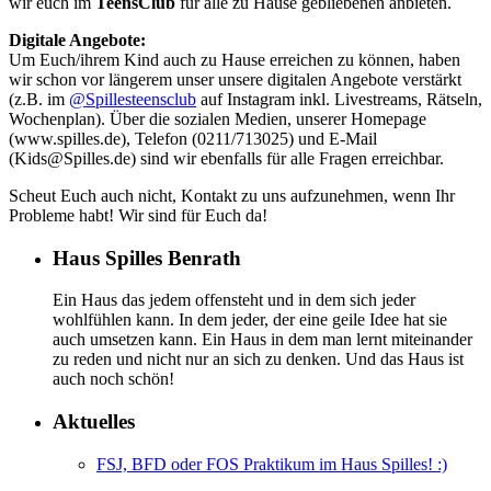
wir euch im
TeensClub
für alle zu Hause gebliebenen anbieten.
Digitale Angebote:
Um Euch/ihrem Kind auch zu Hause erreichen zu können, haben
wir schon vor längerem unser unsere digitalen Angebote verstärkt
(z.B. im
@Spillesteensclub
auf Instagram inkl. Livestreams, Rätseln,
Wochenplan). Über die sozialen Medien, unserer Homepage
(www.spilles.de), Telefon (0211/713025) und E-Mail
(Kids@Spilles.de) sind wir ebenfalls für alle Fragen erreichbar.
Scheut Euch auch nicht, Kontakt zu uns aufzunehmen, wenn Ihr
Probleme habt! Wir sind für Euch da!
Haus Spilles Benrath
Ein Haus das jedem offensteht und in dem sich jeder
wohlfühlen kann. In dem jeder, der eine geile Idee hat sie
auch umsetzen kann. Ein Haus in dem man lernt miteinander
zu reden und nicht nur an sich zu denken. Und das Haus ist
auch noch schön!
Aktuelles
FSJ, BFD oder FOS Praktikum im Haus Spilles! :)