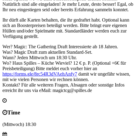
Natürlich sind alle eingeladen! Je mehr Leute, desto besser! Egal, ob
Ihr neu eingestiegen seid oder bereits Erfahrung sammeln konntet.
Ihr dürft alle Karten behalten, die ihr gedraftet habt. Optional kann
sich an Boosterpreisen beteiligt werden. Bitte bringt eure eigenen
Hüllen und/oder Spielmatte mit. Standardländer werden euch zur
Verfügung gestellt.
Wer? Magic: The Gathering Draft Interessierte ab 18 Jahren.
Was? Magic Draft zum aktuellen Standard-Set.
Wann? Jeden Mittwoch um 18:30 Uhr.
Wo? Haus Spilles – Küche Wieviel? 12 € p. P. (Optional +6€ für
Preisbeteiligung) Bitte meldet euch vorher hier an
https://forms.gle/8rc54R3dVAehAnfy7
damit wir ungefähr wissen,
mit wie vielen Personen wir rechnen können.
Kontakt? Für alle weiteren Fragen, Absagen oder sonstige Infos
erreicht ihr uns via eMail: magictcg@spilles.de
Time
(Mittwoch) 18:30