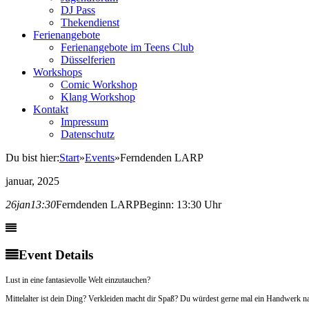
DJ Pass
Thekendienst
Ferienangebote
Ferienangebote im Teens Club
Düsselferien
Workshops
Comic Workshop
Klang Workshop
Kontakt
Impressum
Datenschutz
Du bist hier:
Start
»
Events
»
Ferndenden LARP
januar, 2025
26
jan
13:30
Ferndenden LARP
Beginn: 13:30 Uhr
Event Details
Lust in eine fantasievolle Welt einzutauchen?
Mittelalter ist dein Ding? Verkleiden macht dir Spaß? Du würdest gerne mal ein Handwerk na