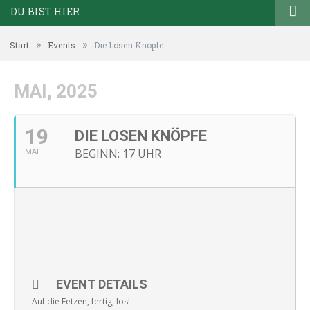
DU BIST HIER
»
»
Start
Events
Die Losen Knöpfe
MAI, 2025
19
DIE LOSEN KNÖPFE
BEGINN: 17 UHR
MAI
EVENT DETAILS
Auf die Fetzen, fertig, los!