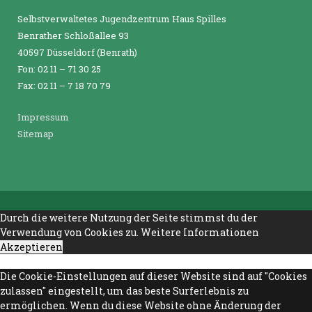
Selbstverwaltetes Jugendzentrum Haus Spilles
Benrather Schloßallee 93
40597 Düsseldorf (Benrath)
Fon: 02 11 – 71 30 25
Fax: 02 11 – 7 18 70 79
Impressum
Sitemap
Durch die weitere Nutzung der Seite stimmst du der
Verwendung von Cookies zu.
Weitere Informationen
Akzeptieren
Die Cookie-Einstellungen auf dieser Website sind auf "Cookies
zulassen" eingestellt, um das beste Surferlebnis zu
ermöglichen. Wenn du diese Website ohne Änderung der