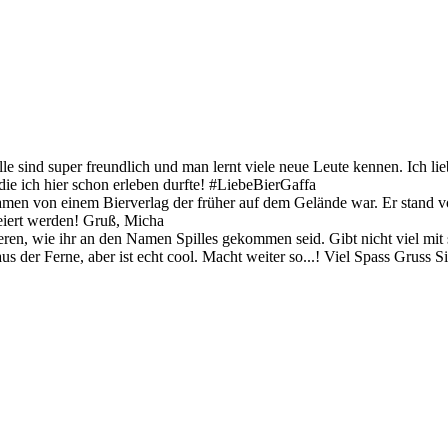
 Alle sind super freundlich und man lernt viele neue Leute kennen. Ich l
ie ich hier schon erleben durfte! #LiebeBierGaffa
amen von einem Bierverlag der früher auf dem Gelände war. Er stand v
eiert werden! Gruß, Micha
eren, wie ihr an den Namen Spilles gekommen seid. Gibt nicht viel mit
s der Ferne, aber ist echt cool. Macht weiter so...! Viel Spass Gruss S