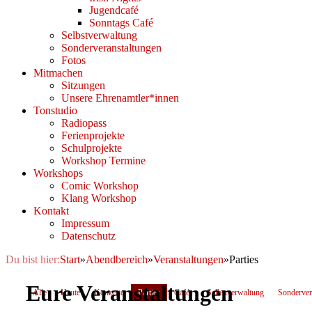
Jugendcafé
Sonntags Café
Selbstverwaltung
Sonderveranstaltungen
Fotos
Mitmachen
Sitzungen
Unsere Ehrenamtler*innen
Tonstudio
Radiopass
Ferienprojekte
Schulprojekte
Workshop Termine
Workshops
Comic Workshop
Klang Workshop
Kontakt
Impressum
Datenschutz
Du bist hier:
Start
»
Abendbereich
»
Veranstaltungen
»
Parties
Eure Veranstaltungen
Alle
Heute
Konzerte
Parties
Cafés
Selbstverwaltung
Sonderver