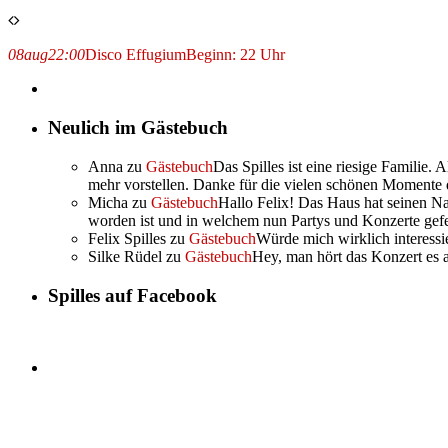
08
aug
22:00
Disco Effugium
Beginn: 22 Uhr
Neulich im Gästebuch
Anna
zu
Gästebuch
Das Spilles ist eine riesige Familie.
mehr vorstellen. Danke für die vielen schönen Momente d
Micha
zu
Gästebuch
Hallo Felix! Das Haus hat seinen N
worden ist und in welchem nun Partys und Konzerte gef
Felix Spilles
zu
Gästebuch
Würde mich wirklich interessi
Silke Rüdel
zu
Gästebuch
Hey, man hört das Konzert es au
Spilles auf Facebook