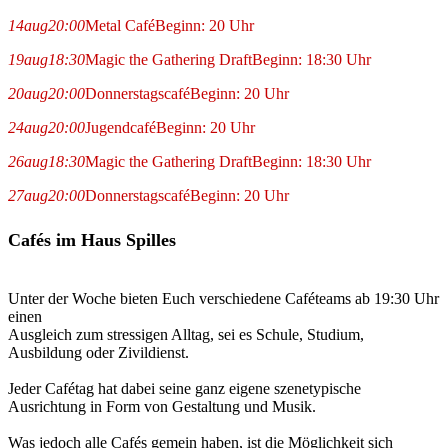
14
aug
20:00
Metal Café
Beginn: 20 Uhr
19
aug
18:30
Magic the Gathering Draft
Beginn: 18:30 Uhr
20
aug
20:00
Donnerstagscafé
Beginn: 20 Uhr
24
aug
20:00
Jugendcafé
Beginn: 20 Uhr
26
aug
18:30
Magic the Gathering Draft
Beginn: 18:30 Uhr
27
aug
20:00
Donnerstagscafé
Beginn: 20 Uhr
Cafés im Haus Spilles
Unter der Woche bieten Euch verschiedene Caféteams ab 19:30 Uhr
einen
Ausgleich zum stressigen Alltag, sei es Schule, Studium,
Ausbildung oder Zivildienst.
Jeder Cafétag hat dabei seine ganz eigene szenetypische
Ausrichtung in Form von Gestaltung und Musik.
Was jedoch alle Cafés gemein haben, ist die Möglichkeit sich