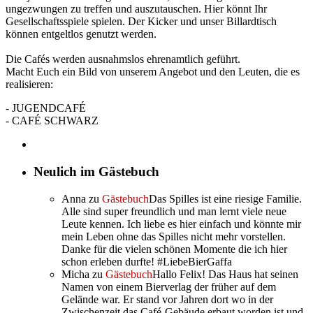
ungezwungen zu treffen und auszutauschen. Hier könnt Ihr
Gesellschaftsspiele spielen. Der Kicker und unser Billardtisch
können entgeltlos genutzt werden.
Die Cafés werden ausnahmslos ehrenamtlich geführt.
Macht Euch ein Bild von unserem Angebot und den Leuten, die es
realisieren:
- JUGENDCAFÉ
- CAFÉ SCHWARZ
Neulich im Gästebuch
Anna
zu
Gästebuch
Das Spilles ist eine riesige Familie.
Alle sind super freundlich und man lernt viele neue
Leute kennen. Ich liebe es hier einfach und könnte mir
mein Leben ohne das Spilles nicht mehr vorstellen.
Danke für die vielen schönen Momente die ich hier
schon erleben durfte! #LiebeBierGaffa
Micha
zu
Gästebuch
Hallo Felix! Das Haus hat seinen
Namen von einem Bierverlag der früher auf dem
Gelände war. Er stand vor Jahren dort wo in der
Zwischenzeit das Café-Gebäude erbaut worden ist und