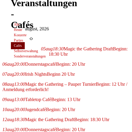
Veranstaltungen
-
Cafés
Alle
august, 2026
Heute
Konzerte
Parties
Cafés
05
aug
18:30
Magic the Gathering Draft
Beginn:
Selbstverwaltung
18:30 Uhr
Sonderveranstaltungen
06
aug
20:00
Donnerstagscafé
Beginn: 20 Uhr
07
aug
20:00
Irish Nights
Beginn 20 Uhr
08
aug
13:00
Magic the Gathering – Pauper Turnier
Beginn: 12 Uhr /
Anmeldung erforderlich!
09
aug
13:00
Tabletop Café
Beginn: 13 Uhr
10
aug
20:00
Jugendcafé
Beginn: 20 Uhr
12
aug
18:30
Magic the Gathering Draft
Beginn: 18:30 Uhr
13
aug
20:00
Donnerstagscafé
Beginn: 20 Uhr